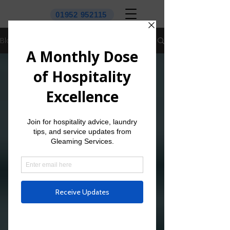
01952 952115
Blog