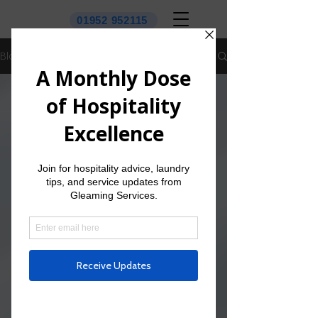
01952 952115
Blog