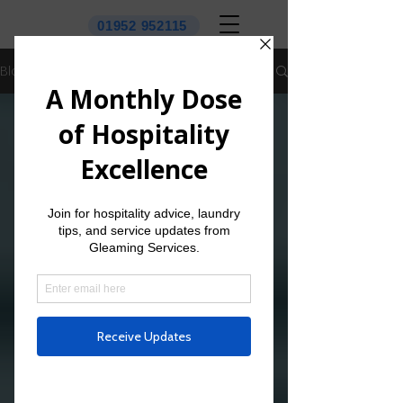
01952 952115
Blog