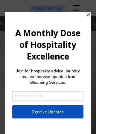
01952 952115
Blog