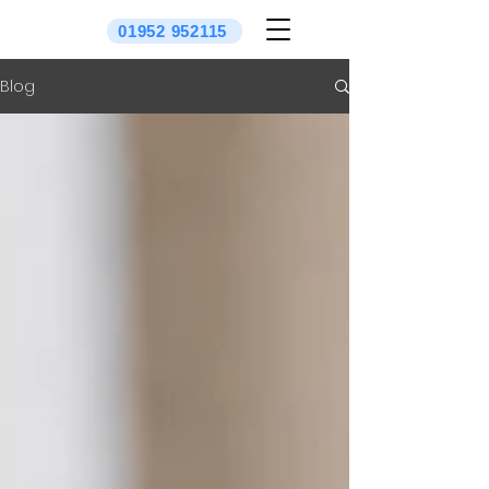
01952 952115
Blog